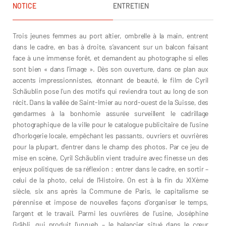
NOTICE
ENTRETIEN
Trois jeunes femmes au port altier, ombrelle à la main, entrent
dans le cadre, en bas à droite, s’avancent sur un balcon faisant
face à une immense forêt, et demandent au photographe si elles
sont bien « dans l’image ». Dès son ouverture, dans ce plan aux
accents impressionnistes, étonnant de beauté, le film de Cyril
Schäublin pose l’un des motifs qui reviendra tout au long de son
récit. Dans la vallée de Saint-Imier au nord-ouest de la Suisse, des
gendarmes à la bonhomie assurée surveillent le cadrillage
photographique de la ville pour le catalogue publicitaire de l’usine
d’horlogerie locale, empêchant les passants, ouvriers et ouvrières
pour la plupart, d’entrer dans le champ des photos. Par ce jeu de
mise en scène, Cyril Schäublin vient traduire avec finesse un des
enjeux politiques de sa réflexion : entrer dans le cadre, en sortir –
celui de la photo, celui de l’Histoire. On est à la fin du XIXème
siècle, six ans après la Commune de Paris, le capitalisme se
pérennise et impose de nouvelles façons d’organiser le temps,
l’argent et le travail. Parmi les ouvrières de l’usine, Joséphine
Gräbli, qui produit l’unrueh – le balancier situé dans le cœur