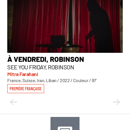
À VENDREDI, ROBINSON
A 
SEE YOU FRIDAY, ROBINSON
LI
Mitra Farahani
Le
France, Suisse, Iran, Liban / 2022 / Couleur / 97’
Bré
PREMIÈRE FRANÇAISE
PR