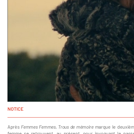
NOTICE
Après
Femmes Femmes
,
Trous de mémoire
marque le deuxième
femme se retrouvent, au présent, pour invoquant le passé,