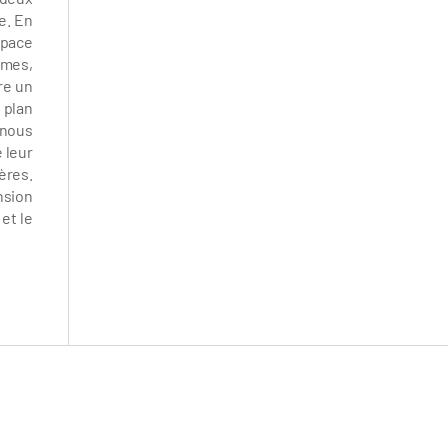
e. En
space
imes,
re un
n plan
 nous
 leur
ères.
nsion
 et le