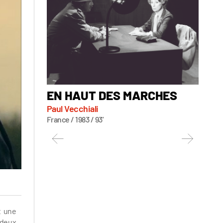
EN HAUT DES MARCHES
FEM
Paul Vecchiali
Paul V
France / 1983 / 93’
France /
t une
 deux