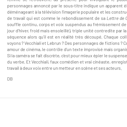
personnages annoncé par le sous-titre indique un apparent é
déménageant à la télévision l’imagerie populaire et les const
de travail qui est comme le rebondissement de sa
Lettre de 
souffle continu, corps et voix suspendus au frémissement de l’
jour d’hiver, froid mais ensoleillé), triple unité contredite par 
séquence alors qu’il est en réalité très découpé. Chaque col
voyons ? Vecchiali et Lebrun ? Des personnages de fictions ? C
amour de cinéma, le contrôle d’un texte improvisé mais organi
Si la caméra se fait discrète, c’est pour mieux épier le suspens
du verbe. Et Vecchiali, faux comédien et vrai cinéaste, enregistre
travail à deux voix entre un metteur en scène et ses acteurs.
DB