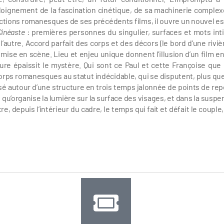
loignement de la fascination cinétique, de sa machinerie complex
ructions romanesques de ses précédents films, il ouvre un nouvel e
Cinéaste
: premières personnes du singulier, surfaces et mots int
autre. Accord parfait des corps et des décors (le bord d’une riviè
la mise en scène. Lieu et enjeu unique donnent l’illusion d’un film e
lure épaissit le mystère. Qui sont ce Paul et cette Françoise que
orps romanesques au statut indécidable, qui se disputent, plus que
sé autour d’une structure en trois temps jalonnée de points de rep
e qu’organise la lumière sur la surface des visages, et dans la suspe
, depuis l’intérieur du cadre, le temps qui fait et défait le couple,