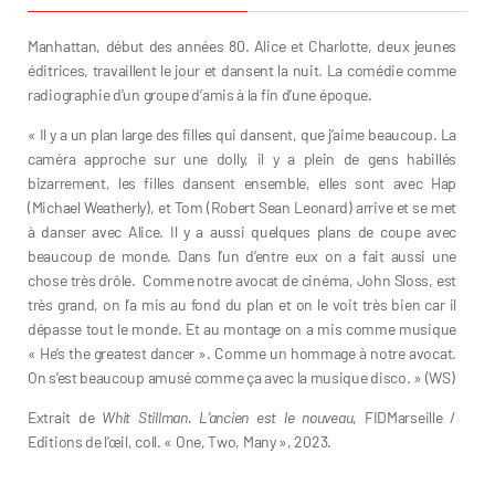
Manhattan, début des années 80. Alice et Charlotte, deux jeunes
éditrices, travaillent le jour et dansent la nuit. La comédie comme
radiographie d’un groupe d’amis à la fin d’une époque.
« Il y a un plan large des filles qui dansent, que j’aime beaucoup. La
caméra approche sur une dolly, il y a plein de gens habillés
bizarrement, les filles dansent ensemble, elles sont avec Hap
(Michael Weatherly), et Tom (Robert Sean Leonard) arrive et se met
à danser avec Alice. Il y a aussi quelques plans de coupe avec
beaucoup de monde. Dans l’un d’entre eux on a fait aussi une
chose très drôle. Comme notre avocat de cinéma, John Sloss, est
très grand, on l’a mis au fond du plan et on le voit très bien car il
dépasse tout le monde. Et au montage on a mis comme musique
« He’s the greatest dancer ». Comme un hommage à notre avocat.
On s’est beaucoup amusé comme ça avec la musique disco. » (WS)
Extrait de
Whit Stillman. L’ancien est le nouveau
, FIDMarseille /
Editions de l’œil, coll. « One, Two, Many », 2023.