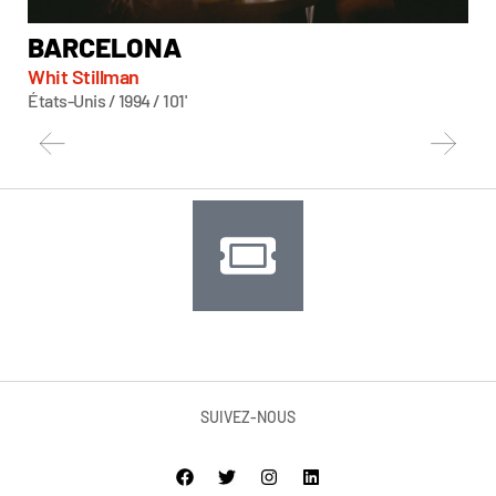
BARCELONA
D
Whit Stillman
Whi
États-Unis / 1994 / 101'
État
SUIVEZ-NOUS