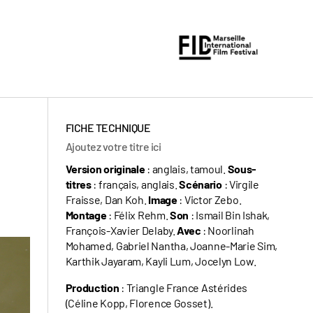
FICHE TECHNIQUE
Ajoutez votre titre ici
Version originale
: anglais, tamoul.
Sous-
titres
: français, anglais.
Scénario
: Virgile
Fraisse, Dan Koh.
Image
: Victor Zebo.
Montage
: Félix Rehm.
Son
: Ismail Bin Ishak,
François-Xavier Delaby.
Avec
: Noorlinah
Mohamed, Gabriel Nantha, Joanne-Marie Sim,
Karthik Jayaram, Kayli Lum, Jocelyn Low.
Production
: Triangle France Astérides
(Céline Kopp, Florence Gosset).