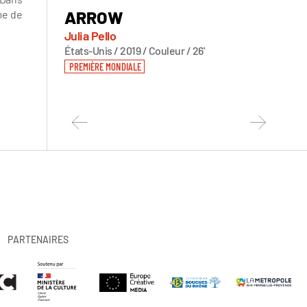
ARROW
BEA
me de
ORA
Julia Pello
JOU
États-Unis / 2019 / Couleur / 26'
PREMIÈRE MONDIALE
Gérard
France /
restau
PARTENAIRES