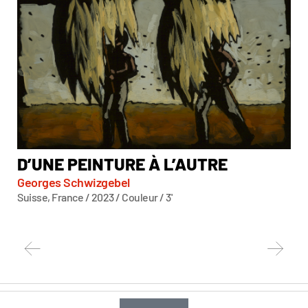
D’UNE PEINTURE À L’AUTRE
F
Georges Schwizgebel
CI
Suisse, France / 2023 / Couleur / 3'
Mor
État