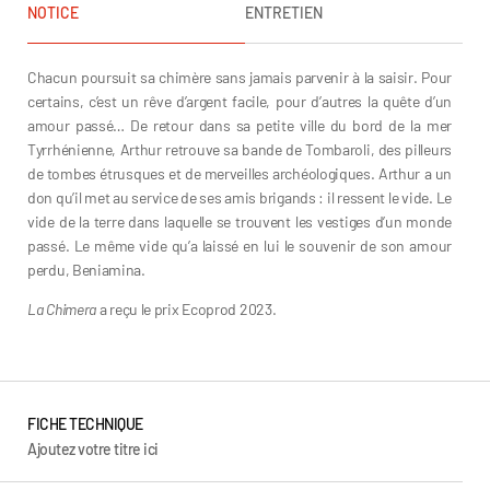
NOTICE
ENTRETIEN
Chacun poursuit sa chimère sans jamais parvenir à la saisir. Pour
certains, c’est un rêve d’argent facile, pour d’autres la quête d’un
amour passé… De retour dans sa petite ville du bord de la mer
Tyrrhénienne, Arthur retrouve sa bande de Tombaroli, des pilleurs
de tombes étrusques et de merveilles archéologiques. Arthur a un
don qu’il met au service de ses amis brigands : il ressent le vide. Le
vide de la terre dans laquelle se trouvent les vestiges d’un monde
passé. Le même vide qu’a laissé en lui le souvenir de son amour
perdu, Beniamina.
La Chimera
a reçu le prix Ecoprod 2023.
FICHE TECHNIQUE
Ajoutez votre titre ici