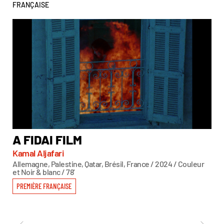
FRANÇAISE
A FIDAI FILM
B
Kamal Aljafari
Lil
Allemagne, Palestine, Qatar, Brésil, France / 2024 / Couleur
Aut
et Noir & blanc / 78'
PR
PREMIÈRE FRANÇAISE