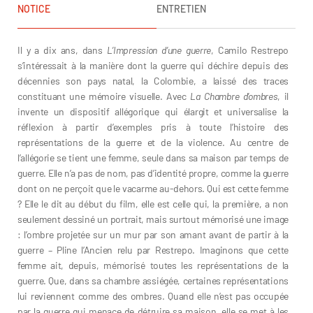
NOTICE
ENTRETIEN
Il y a dix ans, dans
L’Impression d’une guerre
, Camilo Restrepo
s’intéressait à la manière dont la guerre qui déchire depuis des
décennies son pays natal, la Colombie, a laissé des traces
constituant une mémoire visuelle. Avec
La Chambre d’ombres
, il
invente un dispositif allégorique qui élargit et universalise la
réflexion à partir d’exemples pris à toute l’histoire des
représentations de la guerre et de la violence. Au centre de
l’allégorie se tient une femme, seule dans sa maison par temps de
guerre. Elle n’a pas de nom, pas d’identité propre, comme la guerre
dont on ne perçoit que le vacarme au-dehors. Qui est cette femme
? Elle le dit au début du film, elle est celle qui, la première, a non
seulement dessiné un portrait, mais surtout mémorisé une image
: l’ombre projetée sur un mur par son amant avant de partir à la
guerre – Pline l’Ancien relu par Restrepo. Imaginons que cette
femme ait, depuis, mémorisé toutes les représentations de la
guerre. Que, dans sa chambre assiégée, certaines représentations
lui reviennent comme des ombres. Quand elle n’est pas occupée
par la guerre qui menace de détruire sa maison, elle se met à les