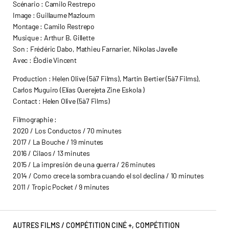
Scénario : Camilo Restrepo
Image : Guillaume Mazloum
Montage : Camilo Restrepo
Musique : Arthur B. Gillette
Son : Frédéric Dabo, Mathieu Farnarier, Nikolas Javelle
Avec : Élodie Vincent
Production : Helen Olive (5à7 Films), Martin Bertier (5à7 Films),
Carlos Muguiro (Elías Querejeta Zine Eskola )
Contact : Helen Olive (5à7 Films)
Filmographie :
2020 / Los Conductos / 70 minutes
2017 / La Bouche / 19 minutes
2016 / Cilaos / 13 minutes
2015 / La impresión de una guerra / 26 minutes
2014 / Como crece la sombra cuando el sol declina / 10 minutes
2011 / Tropic Pocket / 9 minutes
AUTRES FILMS /
COMPÉTITION CINÉ +
,
COMPÉTITION