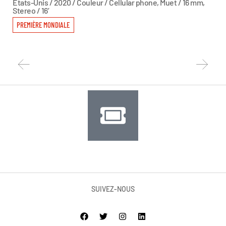
H
États-Unis / 2020 / Couleur / Cellular phone, Muet / 16 mm,
Stereo / 16’
Fra
PREMIÈRE MONDIALE
PR
SUIVEZ-NOUS