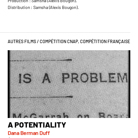
Production : Samsha (Alexis Bougon).
Distribution : Samsha (Alexis Bougon).
AUTRES FILMS /
COMPÉTITION CNAP
,
COMPÉTITION FRANÇAISE
A POTENTIALITY
B
A
Dana Berman Duff