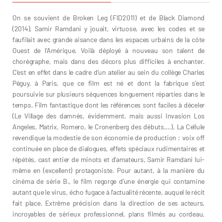
On se souvient de Broken Leg (FID2011) et de Black Diamond
(2014), Samir Ramdani y jouait, virtuose, avec les codes et se
faufilait avec grande aisance dans les espaces urbains de la côte
Ouest de l’Amérique. Voilà déployé à nouveau son talent de
chorégraphe, mais dans des décors plus difficiles à enchanter.
C’est en effet dans le cadre d’un atelier au sein du collège Charles
Péguy, à Paris, que ce film est né et dont la fabrique s’est
poursuivie sur plusieurs séquences longuement réparties dans le
temps. Film fantastique dont les références sont faciles à déceler
(Le Village des damnés, évidemment, mais aussi Invasion Los
Angeles, Matrix, Romero, le Cronenberg des débuts,…), La Cellule
revendique la modestie de son économie de production : voix off
continuée en place de dialogues, effets spéciaux rudimentaires et
répétés, cast entier de minots et d’amateurs, Samir Ramdani lui-
même en (excellent) protagoniste. Pour autant, à la manière du
cinéma de série B., le film regorge d’une énergie qui contamine
autant que le virus, écho fugace à l’actualité récente, auquel le récit
fait place. Extrême précision dans la direction de ses acteurs,
incroyables de sérieux professionnel, plans filmés au cordeau,