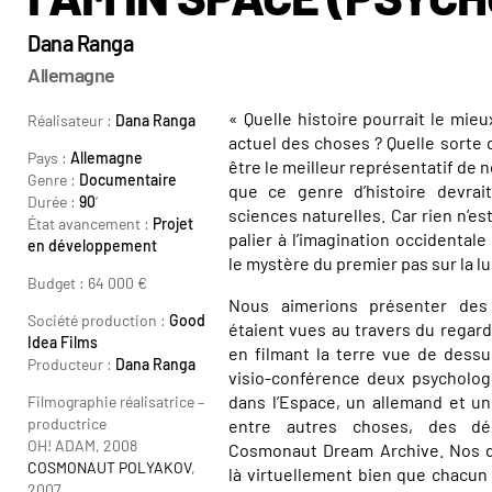
Dana Ranga
Allemagne
« Quelle histoire pourrait le mieu
Réalisateur :
Dana Ranga
actuel des choses ? Quelle sorte
Pays :
Allemagne
être le meilleur représentatif de 
Genre :
Documentaire
que ce genre d’histoire devra
Durée :
90
’
sciences naturelles. Car rien n’e
État avancement :
Projet
palier à l’imagination occidentale
en développement
le mystère du premier pas sur la l
Budget : 64 000 €
Nous aimerions présenter des
Société production :
Good
étaient vues au travers du regard
Idea Films
en filmant la terre vue de dess
Producteur :
Dana Ranga
visio-conférence deux psychol
dans l’Espace, un allemand et un 
Filmographie réalisatrice –
productrice
entre autres choses, des dé
OH! ADAM, 2008
Cosmonaut Dream Archive. Nos d
COSMONAUT POLYAKOV
,
là virtuellement bien que chacun b
2007