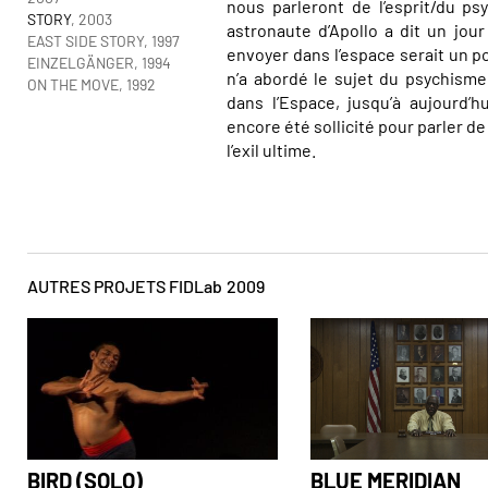
nous parleront de l’esprit/du ps
STORY
, 2003
astronaute d’Apollo a dit un jou
EAST SIDE STORY, 1997
envoyer dans l’espace serait un p
EINZELGÄNGER, 1994
n’a abordé le sujet du psychism
ON THE MOVE, 1992
dans l’Espace, jusqu’à aujourd’h
encore été sollicité pour parler de
l’exil ultime.
Dana Ranga
AUTRES PROJETS FIDLab
2009
BIRD (SOLO)
BLUE MERIDIAN