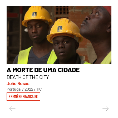
A MORTE DE UMA CIDADE
P
DEATH OF THE CITY
Na
Fra
João Rosas
Portugal / 2022 / 116’
PREMIÈRE FRANÇAISE