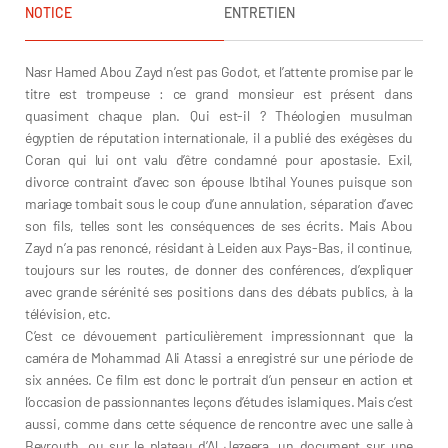
NOTICE
ENTRETIEN
Nasr Hamed Abou Zayd n’est pas Godot, et l’attente promise par le
titre est trompeuse : ce grand monsieur est présent dans
quasiment chaque plan. Qui est-il ? Théologien musulman
égyptien de réputation internationale, il a publié des exégèses du
Coran qui lui ont valu d’être condamné pour apostasie. Exil,
divorce contraint d’avec son épouse Ibtihal Younes puisque son
mariage tombait sous le coup d’une annulation, séparation d’avec
son fils, telles sont les conséquences de ses écrits. Mais Abou
Zayd n’a pas renoncé, résidant à Leiden aux Pays-Bas, il continue,
toujours sur les routes, de donner des conférences, d’expliquer
avec grande sérénité ses positions dans des débats publics, à la
télévision, etc.
C’est ce dévouement particulièrement impressionnant que la
caméra de Mohammad Ali Atassi a enregistré sur une période de
six années. Ce film est donc le portrait d’un penseur en action et
l’occasion de passionnantes leçons d’études islamiques. Mais c’est
aussi, comme dans cette séquence de rencontre avec une salle à
Beyrouth, ou sur le plateau d’Al Jezeera, un document sur une