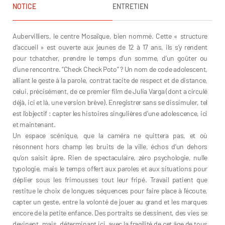
NOTICE
ENTRETIEN
Aubervilliers, le centre Mosaïque, bien nommé. Cette « structure
d’accueil » est ouverte aux jeunes de 12 à 17 ans, ils s’y rendent
pour tchatcher, prendre le temps d’un somme, d’un goûter ou
d’une rencontre. “Check Check Poto” ? Un nom de code adolescent,
alliant le geste à la parole, contrat tacite de respect et de distance,
celui, précisément, de ce premier film de Julia Varga (dont a circulé
déjà, ici et là, une version brève). Enregistrer sans se dissimuler, tel
est l’objectif : capter les histoires singulières d’une adolescence, ici
et maintenant.
Un espace scénique, que la caméra ne quittera pas, et où
résonnent hors champ les bruits de la ville, échos d’un dehors
qu’on saisit âpre. Rien de spectaculaire, zéro psychologie, nulle
typologie, mais le temps offert aux paroles et aux situations pour
déplier sous les frimousses tout leur fripé. Travail patient que
restitue le choix de longues séquences pour faire place à l’écoute,
capter un geste, entre la volonté de jouer au grand et les marques
encore de la petite enfance. Des portraits se dessinent, des vies se
devinent, mais, déterminant ici, avec la fragilité de cet âge de tous