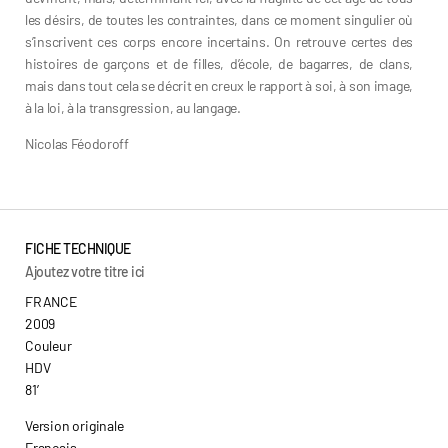
les désirs, de toutes les contraintes, dans ce moment singulier où
s’inscrivent ces corps encore incertains. On retrouve certes des
histoires de garçons et de filles, d’école, de bagarres, de clans,
mais dans tout cela se décrit en creux le rapport à soi, à son image,
à la loi, à la transgression, au langage.
Nicolas Féodoroff
FICHE TECHNIQUE
Ajoutez votre titre ici
FRANCE
2009
Couleur
HDV
81’
Version originale
Français