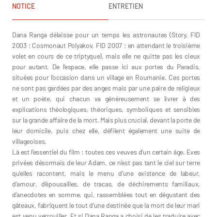
NOTICE
ENTRETIEN
Dana Ranga délaisse pour un temps les astronautes (Story, FID
2003 ; Cosmonaut Polyakov, FID 2007 ; en attendant le troisième
volet en cours de ce triptyque), mais elle ne quitte pas les cieux
pour autant. De l’espace, elle passe ici aux portes du Paradis,
situées pour l’occasion dans un village en Roumanie. Ces portes
ne sont pas gardées par des anges mais par une paire de religieux
et un poète, qui chacun va généreusement se livrer à des
explications théologiques, théoriques, symboliques et sensibles
sur la grande affaire de la mort. Mais plus crucial, devant la porte de
leur domicile, puis chez elle, défilent également une suite de
villageoises.
Là est l’essentiel du film : toutes ces veuves d’un certain âge, Eves
privées désormais de leur Adam, ce n’est pas tant le ciel sur terre
qu’elles racontent, mais le menu d’une existence de labeur,
d’amour, d’épousailles, de tracas, de déchirements familiaux,
d’anecdotes en somme, qui, rassemblées tout en dégustant des
gâteaux, fabriquent le tout d’une destinée que la mort de leur mari
est venu verrouiller. Et si Dana Ranga a choisi de les traduire avec