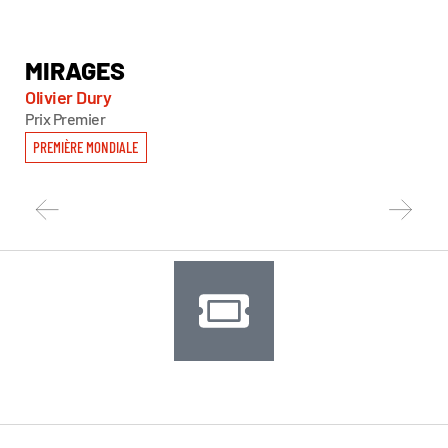
MIRAGES
J
Olivier Dury
Joã
Prix Premier
ECR
PREMIÈRE MONDIALE
PR