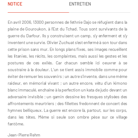
NOTICE
ENTRETIEN
En avril 2006, 13000 personnes de l’ethnie Dajo se réfugient dans la
plaine de Gouroukon, à l’Est du Tchad. Tous sont survivants de la
guerre du Darfour. Ils y construisent un camp, s’y enferment et s’y
inventent une survie. Olivier Zuchuat s’est enfermé à son tour dans
cette prison sans mur. En longs plans fixes, ses images recueillent
les litanies, les récits, les complaintes, mais aussi les gestes et les
postures de ces exilés. Car chacun semble ici oeuvrer à se
soustraire à la douleur. L’un se tient assis immobile comme pour
éviter de remuer les souvenirs ; un autre s’invente, dans une même
raideur, en mémorial vivant ; un autre encore, vêtu d’un kimono
blanc immaculé, enchaîne à la perfection un kata de judo devant un
adversaire invisible ; un gamin dessine les fresques stylisées des
affrontements meurtriers ; des fillettes fredonnent de concert des
hymnes belliqueux. La guerre est encore là, partout, sur les corps,
dans les têtes. Même si seule son ombre pèse sur ce village
fantôme.
Jean-Pierre Rehm