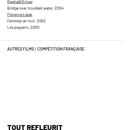
Raphaël Grisey
Bridge over troubled water
, 2004
Florence Lazar
Femmes en noir, 2002
Les paysans, 2000
AUTRES FILMS /
COMPÉTITION FRANÇAISE
TOUT REFLEURIT
T