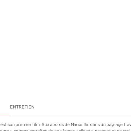
ENTRETIEN
est son premier film. Aux abords de Marseille, dans un paysage tra
figures, comme extraites de ses fameux clichés, passent et se croi