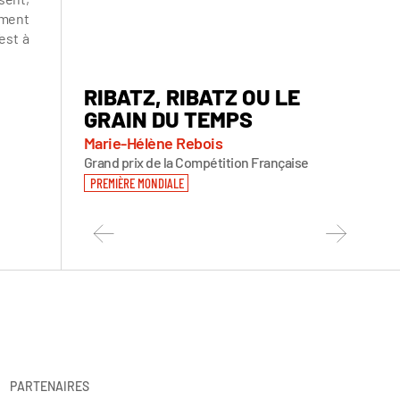
mment
est à
RIBATZ, RIBATZ OU LE
NO 
GRAIN DU TEMPS
SOU
Marie-Hélène Rebois
Henri-
Grand prix de la Compétition Française
PREMIÈRE MONDIALE
PARTENAIRES