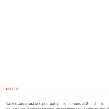
NOTICE
Valérie Jouve est une photographe de renom, et Grand Littoral 
d’autoroute, de voies ferrées, de chemins broussailleux, des 