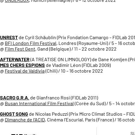
UNREST
de Cyril Schäublin (Prix Fondation Camargo – FIDLab 201
@
BFI London Film Festival
, Londres (Royaume-Uni) / 5 – 16 octo
@
Film Fest Gent
, Gand (Belgique) / 11 – 22 octobre 2022
AFTERWATER
(A TREATISE ON LIMNOLOGY) de Dane Komljen (Prix
MES CHERS ESPIONS
de Vladimir Léon (FIDLab 2009)
@
Festival de Valdivia
(Chili) / 10 – 16 octobre 2022
SACRO G.R.A.
de Gianfranco Rosi (FIDLab 2011)
@
Busan International Film Festival
(Corée du Sud) / 5 – 14 octob
GHOST SONG
de Nicolas Peduzzi (Prix Micro Climat Studios – FID
@
Dimanche de l’ACID
, Cinéma l’Escurial, Paris (France) / 16 octo
S