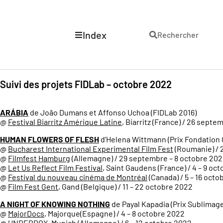
Index
Rechercher
Suivi des projets FIDLab – octobre 2022
ARÁBIA
de João Dumans et Affonso Uchoa (FIDLab 2016)
@
Festival Biarritz Amérique Latine
, Biarritz (France) / 26 sept
HUMAN FLOWERS OF FLESH
d’Helena Wittmann (Prix Fondation 
@
Bucharest International Experimental Film Fest
(Roumanie) / 
@
Filmfest Hamburg
(Allemagne) / 29 septembre – 8 octobre 20
@
Let Us Reflect Film Festival
, Saint Gaudens (France) / 4 – 9 oc
@
Festival du nouveau cinéma de Montréal
(Canada) / 5 – 16 oct
@
Film Fest Gent
, Gand (Belgique) / 11 – 22 octobre 2022
A NIGHT OF KNOWING NOTHING
de Payal Kapadia (Prix Sublimages
@
MajorDocs
, Majorque(Espagne) / 4 – 8 octobre 2022
@
UNDERDOX
, Munich (Allemagne) / 6 – 12 octobre 2022