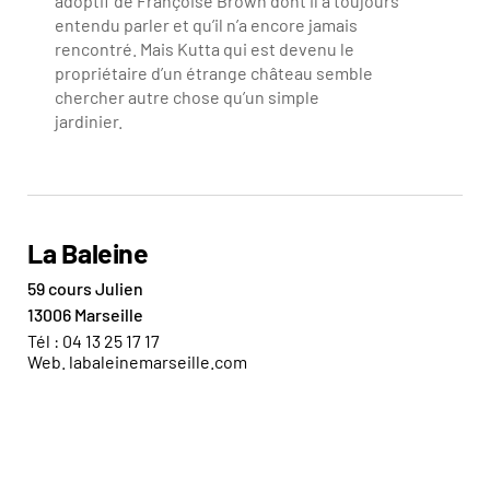
adoptif de Françoise Brown dont il a toujours
entendu parler et qu’il n’a encore jamais
rencontré. Mais Kutta qui est devenu le
propriétaire d’un étrange château semble
chercher autre chose qu’un simple
jardinier.
Pierre Creton
La Baleine
59 cours Julien
13006 Marseille
Tél : 04 13 25 17 17
Web.
labaleinemarseille.com