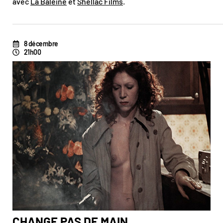
avec
La Baleine
et
Shellac Films
.
8 décembre
21h00
CHANGE PAS DE MAIN