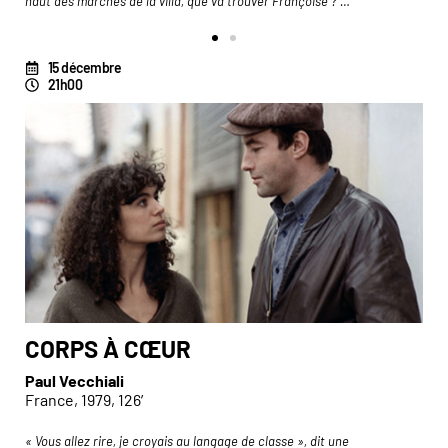
haut des marches de la villa, que va trouver Françoise ? …
15 décembre
21h00
CORPS À CŒUR
Paul Vecchiali
France, 1979, 126′
.
« Vous allez rire, je croyais au langage de classe », dit une
« 