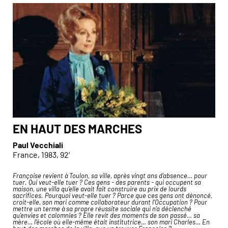
EN HAUT DES MARCHES
Paul Vecchiali
France, 1983, 92′
Françoise revient à Toulon, sa ville, après vingt ans d’absence… pour
« 
tuer. Qui veut-elle tuer ? Ces gens - des parents - qui occupent sa
ra
maison, une villa qu’elle avait fait construire au prix de lourds
no
sacrifices. Pourquoi veut-elle tuer ? Parce que ces gens ont dénoncé,
qu
croit-elle, son mari comme collaborateur durant l’Occupation ? Pour
Pa
mettre un terme à sa propre réussite sociale qui n’a déclenché
qu’envies et calomnies ? Elle revit des moments de son passé… sa
mère… l’école où elle-même était institutrice… son mari Charles… En