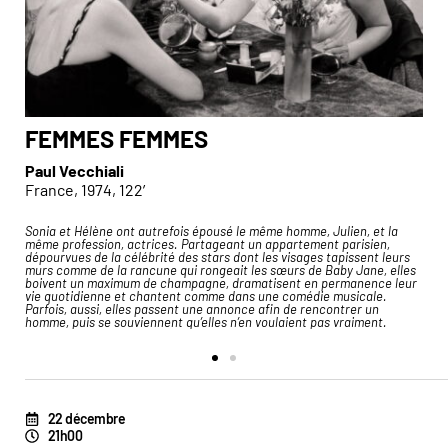
FEMMES FEMMES
Paul Vecchiali
France, 1974, 122′
Sonia et Hélène ont autrefois épousé le même homme, Julien, et la
« 
même profession, actrices. Partageant un appartement parisien,
ma
dépourvues de la célébrité des stars dont les visages tapissent leurs
ê
e,
murs comme de la rancune qui rongeait les sœurs de Baby Jane, elles
pl
boivent un maximum de champagne, dramatisent en permanence leur
su
vie quotidienne et chantent comme dans une comédie musicale.
Pa
Parfois, aussi, elles passent une annonce afin de rencontrer un
homme, puis se souviennent qu’elles n’en voulaient pas vraiment.
22 décembre
21h00