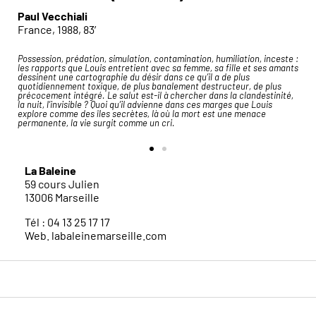
Paul Vecchiali
France, 1988, 83′
 simulation, contamination, humiliation, inceste :
« On m’a déjà dit que j’avais 
 entretient avec sa femme, sa fille et ses amants
je ressens Once More comme un
phie du désir dans ce qu’il a de plus
que la mort fait partie de la vi
ue, de plus banalement destructeur, de plus
Paul Vecchiali
e salut est-il à chercher dans la clandestinité,
Quoi qu’il advienne dans ces marges que Louis
s secrètes, là où la mort est une menace
git comme un cri.
La Baleine
59 cours Julien
13006 Marseille
Tél : 04 13 25 17 17
Web. labaleinemarseille.com