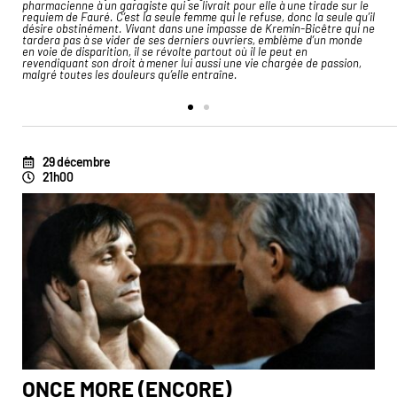
it
pharmacienne à un garagiste qui se livrait pour elle à une tirade sur le
Le
requiem de Fauré. C’est la seule femme qui le refuse, donc la seule qu’il
vi
désire obstinément. Vivant dans une impasse de Kremin-Bicêtre qui ne
é
tardera pas à se vider de ses derniers ouvriers, emblème d’un monde
me
en voie de disparition, il se révolte partout où il le peut en
cœ
revendiquant son droit à mener lui aussi une vie chargée de passion,
Pa
malgré toutes les douleurs qu’elle entraîne.
29 décembre
21h00
ONCE MORE (ENCORE)