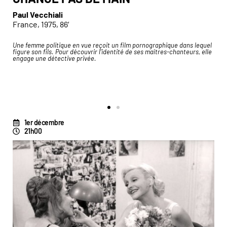
Paul Vecchiali
France, 1975, 86′
que
Une femme politique en vue reçoit un film pornographique dans lequel
« 
figure son fils. Pour découvrir l’identité de ses maîtres-chanteurs, elle
fo
rde
engage une détective privée.
dr
su
bo
d’
Pa
1er décembre
21h00