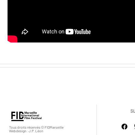
S
Tous droits réservés © FIDMarseille
Webdesign : J.P. Léon