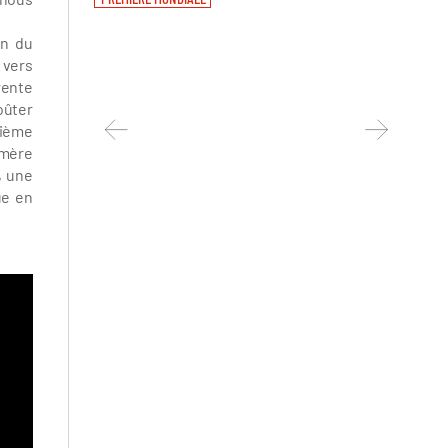
Muet / 
PREMIÈ
en du
e vers
rente
oûter
xième
 mère
, une
ue en