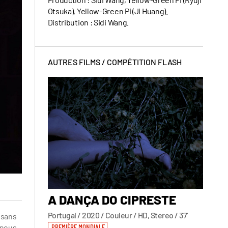
Otsuka), Yellow-Green Pi (Ji Huang).
Distribution : Sidi Wang.
AUTRES FILMS /
COMPÉTITION FLASH
A DANÇA DO CIPRESTE
A P
Dana 
Portugal / 2020 / Couleur / HD, Stereo / 37’
 sans
États-U
 nous
PREMIÈRE MONDIALE