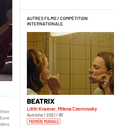
AUTRES FILMS /
COMPÉTITION
INTERNATIONALE
BEATRIX
CHR
Lilith Kraxner, Milena Czernovsky
Maria 
uittée
Autriche / 2021 / 95’
Suisse, 
d’une
PREMIÈRE MONDIALE
PREMIÈ
 dans