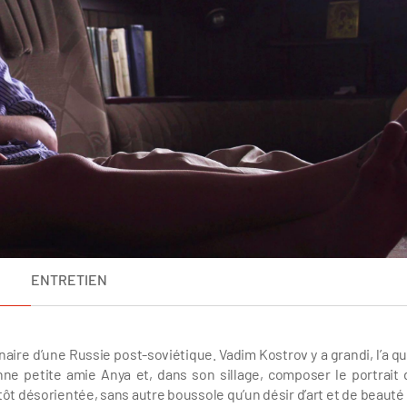
ENTRETIEN
rdinaire d’une Russie post-soviétique. Vadim Kostrov y a grandi, l’a q
enne petite amie Anya et, dans son sillage, composer le portrait 
tôt désorientée, sans autre boussole qu’un désir d’art et de beauté