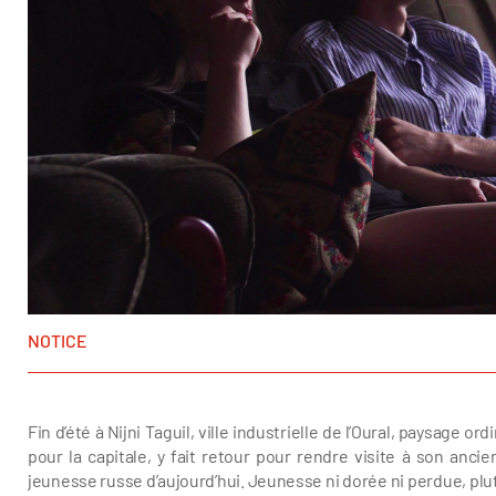
NOTICE
Vadim Kostrov
Fin d’été à Nijni Taguil, ville industrielle de l’Oural, paysage o
pour la capitale, y fait retour pour rendre visite à son anci
jeunesse russe d’aujourd’hui. Jeunesse ni dorée ni perdue, plu