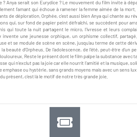
aste ? Anya serait son Eurydice ? Le mouvement du film invite à dép
eulement l’amant qui échoue à ramener la femme aimée de la mort. 
ants de déploration. Orphée, c’est aussi bien Anya qui chante au rév
ons qui, sur fond de papier peint défraîchi, se succèdent pour arr
s qui toute la nuit partagent le micro, l’ivresse et leurs compla
rov invente une jeunesse orphique, un orphisme collectif, partagé
ffuse et se module de scène en scène, jusqu’au terme de cette déri
te la beauté d’Orpheus. De l’adolescence, de l’été, peut-être d’un pe
s douloureux. Reste le présent dont le film palpe la substance avec t
 qui n’exclut pas la joie car elle nourrit l’amitié et la musique, sol
ute emphase ou hystérie, sans grands moyens mais avec un sens lu
u présent, c’est là le motif de notre très grande joie.