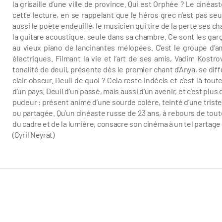
la grisaille d’une ville de province. Qui est Orphée ? Le ciné
cette lecture, en se rappelant que le héros grec n’est pas s
aussi le poète endeuillé, le musicien qui tire de la perte ses ch
la guitare acoustique, seule dans sa chambre. Ce sont les garç
au vieux piano de lancinantes mélopées. C’est le groupe d’ami
électriques. Filmant la vie et l’art de ses amis, Vadim Kost
tonalité de deuil, présente dès le premier chant d’Anya, se di
clair obscur. Deuil de quoi ? Cela reste indécis et c’est là tou
d’un pays. Deuil d’un passé, mais aussi d’un avenir, et c’est plu
pudeur : présent animé d’une sourde colère, teinté d’une tristesse
ou partagée. Qu’un cinéaste russe de 23 ans, à rebours de to
du cadre et de la lumière, consacre son cinéma à un tel partage d
(Cyril Neyrat)