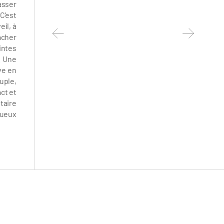
asser
C’est
eil, à
acher
intes
. Une
ve en
uple,
act et
itaire
xueux